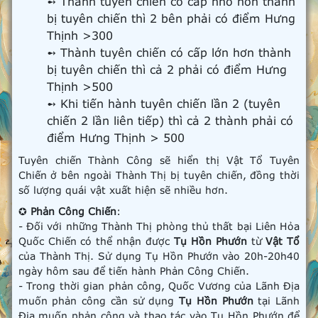
➻ Thành tuyên chiến có cấp nhỏ hơn thành
bị tuyên chiến thì 2 bên phải có điểm Hưng
Thịnh >300
➻ Thành tuyên chiến có cấp lớn hơn thành
bị tuyên chiến thì cả 2 phải có điểm Hưng
Thịnh >500
➻ Khi tiến hành tuyên chiến lần 2 (tuyên
chiến 2 lần liên tiếp) thì cả 2 thành phải có
điểm Hưng Thịnh > 500
Tuyên chiến Thành Công sẽ hiển thị Vật Tổ Tuyên
Chiến ở bên ngoài Thành Thị bị tuyên chiến, đồng thời
số lượng quái vật xuất hiện sẽ nhiều hơn.
✪
Phản Công Chiến
:
- Đối với những Thành Thị phòng thủ thất bại Liên Hỏa
Quốc Chiến có thể nhận được
Tụ Hồn Phướn
từ
Vật Tổ
của Thành Thị. Sử dụng Tụ Hồn Phướn vào 20h-20h40
ngày hôm sau để tiến hành Phản Công Chiến.
- Trong thời gian phản công, Quốc Vương của Lãnh Địa
muốn phản công cần sử dụng
Tụ Hồn Phướn
tại Lãnh
Địa muốn phản công và thao tác vào Tụ Hồn Phướn để