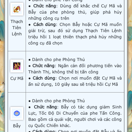
●
Chức năng
: Dùng để khắc chế Cự Mã và
Bẫy của phe phòng thủ, giúp phá hủy
những công cụ trên
Thạch
●
Cách dùng
: Chọn Bẫy hoặc Cự Mã muốn
Tiên
giải trừ, sau đó sử dụng Thạch Tiên Lệnh
Lệnh
triệu hồi 1 loạt thiên thạch phá hủy những
công cụ đã chọn
● Dành cho phe Phòng Thủ
●
Chức năng
: Ngăn cản đối phương tiến vào
Thành Thị, không thể bị tấn công
●
Cách dùng
: Chọn nơi muốn đặt Cự Mã và
Cự Mã
ấn sử dụng, 10 giây sau sẽ triệu hồi Cự Mã
● Dành cho phe Phòng Thủ
●
Chức năng
: Bẫy có tác dụng giảm Sinh
Lực, Tốc Độ Di Chuyển của phe Tấn Công.
Bao gồm cả quái vật, người chơi và các công
cụ Quốc Chiến khác.
Bẫy
●
Cách dùng
: Chọn nơi muốn đặt Bẫy và ấn