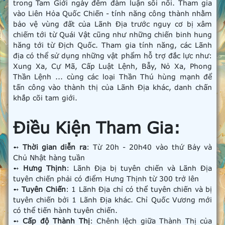
trong Tam Giới ngày đêm đàm luận sôi nổi. Tham gia
vào Liên Hỏa Quốc Chiến - tính năng công thành nhằm
bảo vệ vùng đất của Lãnh Địa trước nguy cơ bị xâm
chiếm tới từ Quái Vật cũng như những chiến binh hung
hăng tới từ Địch Quốc. Tham gia tính năng, các Lãnh
địa có thể sử dụng những vật phẩm hỗ trợ đắc lực như:
Xung Xa, Cự Mã, Cấp Luật Lệnh, Bẫy, Nỏ Xa, Phong
Thần Lệnh ... cùng các loại Thần Thú hùng mạnh để
tấn công vào thành thị của Lãnh Địa khác, danh chấn
khắp cõi tam giới.
Điều Kiện Tham Gia:
➻
Thời gian diễn ra
: Từ 20h - 20h40 vào thứ Bảy và
Chủ Nhật hàng tuần
➻
Hưng Thịnh
: Lãnh Địa bị tuyên chiến và Lãnh Địa
tuyên chiến phải có điểm Hưng Thịnh từ 300 trở lên
➻
Tuyên Chiến
: 1 Lãnh Địa chỉ có thể tuyên chiến và bị
tuyên chiến bởi 1 Lãnh Địa khác. Chỉ Quốc Vương mới
có thể tiến hành tuyên chiến.
➻
Cấp độ Thành Thị
: Chênh lệch giữa Thành Thị của