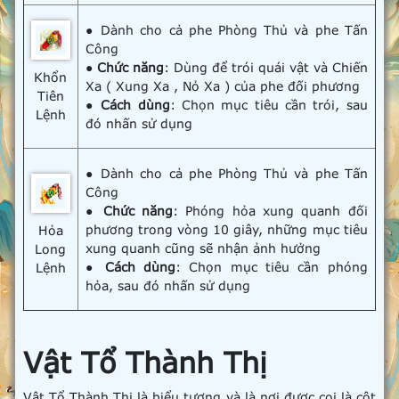
● Dành cho cả phe Phòng Thủ và phe Tấn
Công
●
Chức năng
: Dùng để trói quái vật và Chiến
Khổn
Xa ( Xung Xa , Nỏ Xa ) của phe đối phương
Tiên
●
Cách dùng
: Chọn mục tiêu cần trói, sau
Lệnh
đó nhấn sử dụng
● Dành cho cả phe Phòng Thủ và phe Tấn
Công
●
Chức năng
: Phóng hỏa xung quanh đối
phương trong vòng 10 giây, những mục tiêu
Hỏa
xung quanh cũng sẽ nhận ảnh hưởng
Long
●
Cách dùng
: Chọn mục tiêu cần phóng
Lệnh
hỏa, sau đó nhấn sử dụng
Vật Tổ Thành Thị
Vật Tổ Thành Thị là biểu tượng và là nơi được coi là cột