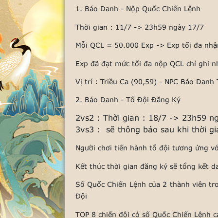
1. Báo Danh - Nộp Quốc Chiến Lệnh
Thời gian : 11/7 -> 23h59 ngày 17/7
Mỗi QCL = 50.000 Exp -> Exp tối đa nhậ
Exp đã đạt mức tối đa nộp QCL chỉ ghi 
Vị trí : Triều Ca (90,59) - NPC Báo Danh
2. Báo Danh - Tổ Đội Đăng Ký
2vs2 : Thời gian : 18/7 -> 23h59 n
3vs3 : sẽ thông báo sau khi thời gi
Người chơi tiến hành tổ đội tương ứng v
Kết thúc thời gian đăng ký sẽ tổng kết d
Số Quốc Chiến Lệnh của 2 thành viên tro
Đội
TOP 8 chiến đội có số Quốc Chiến Lệnh c