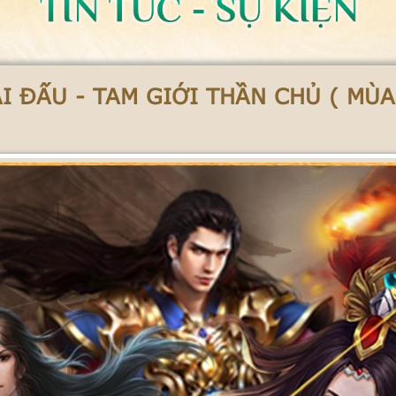
I ĐẤU - TAM GIỚI THẦN CHỦ ( MÙA