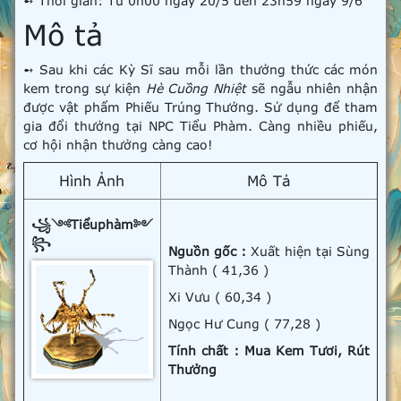
➻ Thời gian: Từ 0h00 ngày 20/5 đến 23h59 ngày 9/6
Mô tả
➻ Sau khi các Kỳ Sĩ sau mỗi lần thưởng thức các món
kem trong sự kiện
Hè Cuồng Nhiệt
sẽ ngẫu nhiên nhận
được vật phẩm Phiếu Trúng Thưởng. Sử dụng để tham
gia đổi thưởng tại NPC Tiểu Phàm. Càng nhiều phiếu,
cơ hội nhận thưởng càng cao!
Hình Ảnh
Mô Tả
꧁༺Tiểuphàm༻
꧂
Nguồn gốc :
Xuất hiện tại Sùng
Thành ( 41,36 )
Xi Vưu ( 60,34 )
Ngọc Hư Cung ( 77,28 )
Tính chất : Mua Kem Tươi, Rút
Thưởng