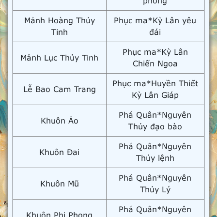
phong
Mảnh Hoàng Thủy
Phục ma*Kỳ Lân yêu
Tinh
đái
Phục ma*Kỳ Lân
Mảnh Lục Thủy Tinh
Chiến Ngoa
Phục ma*Huyền Thiết
Lễ Bao Cam Trang
Kỳ Lân Giáp
Phá Quân*Nguyên
Khuôn Áo
Thủy đạo bào
Phá Quân*Nguyên
Khuôn Đai
Thủy lệnh
Phá Quân*Nguyên
Khuôn Mũ
Thủy Lý
Phá Quân*Nguyên
Khuôn Phi Phong