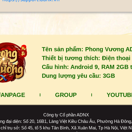
Tên sản phẩm: Phong Vương A
Thiết bị tương thích: Điện thoạ
Cấu hình: Android 9, RAM 2GB tr
Dung lượng yêu cầu: 3GB
FANPAGE
GROUP
YOUTUB
Công ty Cổ phần ADNX
ng đại diện: Số 20, 16B1, Làng Việt Kiều Châu Âu, Phường Hà Đông,
 chỉ trụ sở: Số 45, tổ 5 khu Tân Bình, Xã Xuân Mai, Tp Hà Nội, Việt 