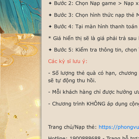
✦ Bước 2: Chọn Nạp game > Nạp x
✦ Bước 3: Chọn hình thức nạp thẻ 
✦ Bước 4: Tại màn hình thanh to
* Giá hiển thị sẽ là giá phải trả sa
✦ Bước 5: Kiểm tra thông tin, chọn
Các kỳ sĩ lưu ý:
- Số lượng thẻ quà có hạn, chương 
sẽ tự động thu hồi.
- Mỗi khách hàng chỉ được hưởng ưu
- Chương trình KHÔNG áp dụng cộng
Trang chủ/Nạp thẻ:
https://phongv
Hotline: 1900888688 - Trang hỗ trợ