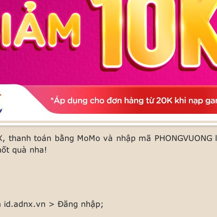
NX, thanh toán bằng MoMo và nhập mã PHONGVUONG l
ốt quà nha!
n id.adnx.vn > Đăng nhập;