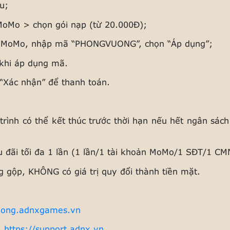
u;
MoMo > chọn gói nạp (từ 20.000Đ);
án MoMo, nhập mã “PHONGVUONG”, chọn “Áp dụng”;
u khi áp dụng mã.
 “Xác nhận” để thanh toán.
trình có thể kết thúc trước thời hạn nếu hết ngân sá
 đãi tối đa 1 lần (1 lần/1 tài khoản MoMo/1 SĐT/1 CM
 gộp, KHÔNG có giá trị quy đổi thành tiền mặt.
uong.adnxgames.vn
:
https://support.adnx.vn