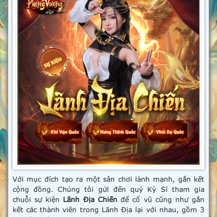
Với mục đích tạo ra một sân chơi lành mạnh, gắn kết
cộng đồng. Chúng tôi gửi đến quý Kỳ Sĩ tham gia
chuỗi sự kiện
Lãnh Địa Chiến
để cổ vũ cũng như gắn
kết các thành viên trong Lãnh Địa lại với nhau, gồm 3