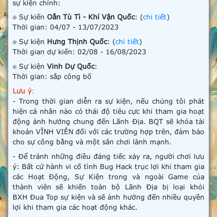
sự kiện chính:
⍟ Sự kiến
Oẳn Tù Tì - Khí Vận Quốc
: (
chi tiết
)
Thời gian: 04/07 - 13/07/2023
⍟ Sự kiện
Hưng Thịnh Quốc
: (
chi tiết
)
Thời gian dự kiến: 02/08 - 16/08/2023
⍟ Sự kiện
Vinh Dự Quốc
:
Thời gian: sắp công bố
Lưu ý
:
- Trong thời gian diễn ra sự kiện, nếu chúng tôi phát
hiện cá nhân nào có thái độ tiêu cực khi tham gia hoạt
động ảnh hưởng chung đến Lãnh Địa. BQT sẽ khóa tài
khoản VĨNH VIỄN đối với các trường hợp trên, đảm bảo
cho sự công bằng và một sân chơi lành mạnh.
- Để tránh những điều đáng tiếc xảy ra, người chơi lưu
ý: Bất cứ hành vi cố tình Bug Hack trục lợi khi tham gia
các Hoạt Động, Sự Kiện trong và ngoài Game của
thành viên sẽ khiến toàn bộ Lãnh Địa bị loại khỏi
BXH Đua Top sự kiện và sẽ ảnh hưởng đến nhiều quyền
lợi khi tham gia các hoạt động khác.